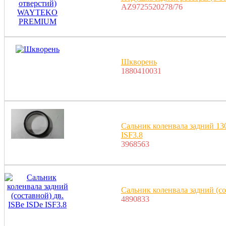
AZ9725520278/76
Шкворень
1880410031
Сальник коленвала задний 13
ISF3.8
3968563
Сальник коленвала задний (со
4890833