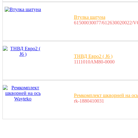
Втулка шатуна
61500030077/612630020022/V
ТНВД Евро2 ( J6 )
1111010AM80-0000
Ремкомплект шкворней на ось
rk-1880410031