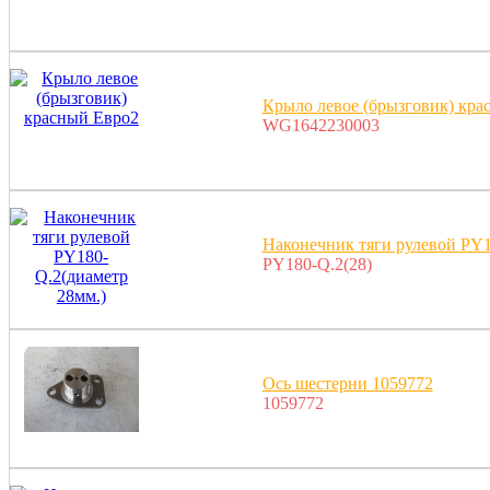
Крыло левое (брызговик) кра
WG1642230003
Наконечник тяги рулевой PY1
PY180-Q.2(28)
Ось шестерни 1059772
1059772