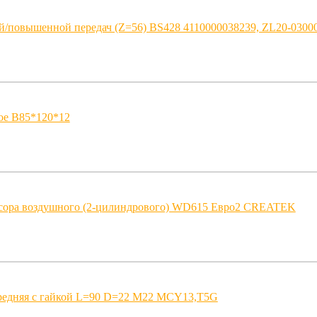
/повышенной передач (Z=56) BS428 4110000038239, ZL20-0300
ое B85*120*12
сора воздушного (2-цилиндрового) WD615 Евро2 CREATEK
редняя с гайкой L=90 D=22 M22 MCY13,T5G