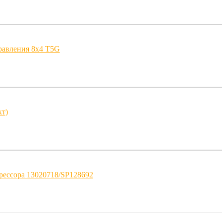
равления 8х4 T5G
кт)
рессора 13020718/SP128692