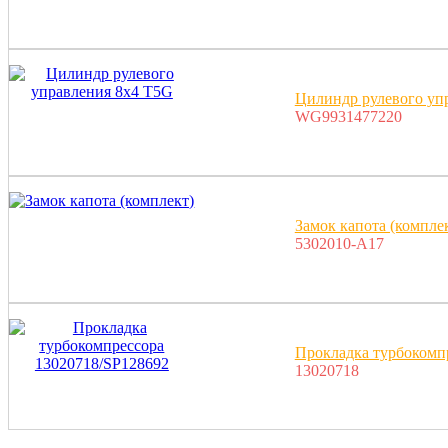
Цилиндр рулевого уп
WG9931477220
Замок капота (компле
5302010-A17
Прокладка турбокомп
13020718