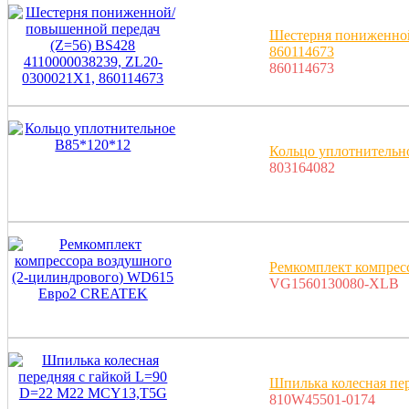
Шестерня пониженной
860114673
860114673
Кольцо уплотнительн
803164082
Ремкомплект компрес
VG1560130080-XLB
Шпилька колесная пе
810W45501-0174