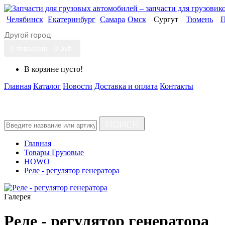
Челябинск
Екатеринбург
Самара
Омск
Сургут
Тюмень
П
Другой город
0 товар(ов) - 0 руб.
В корзине пусто!
Главная
Каталог
Новости
Доставка и оплата
Контакты
ПОИСК
Главная
Товары Грузовые
HOWO
Реле - регулятор генератора
Галерея
Реле - регулятор генератора