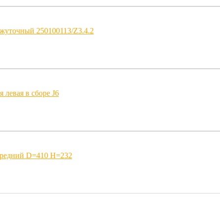
жуточный 250100113/Z3.4.2
 левая в сборе J6
ередний D=410 H=232