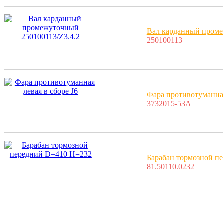
Вал карданный проме
250100113
Фара противотуманная
3732015-53A
Барабан тормозной п
81.50110.0232