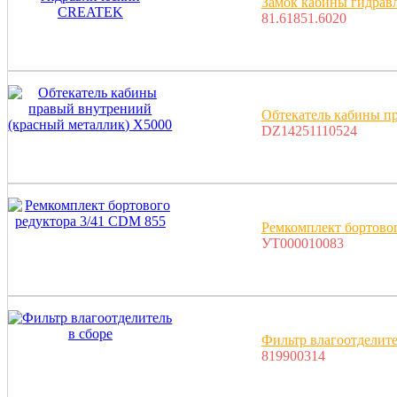
Замок кабины гидра
81.61851.6020
Обтекатель кабины п
DZ14251110524
Ремкомплект бортово
УТ000010083
Фильтр влагоотделите
819900314