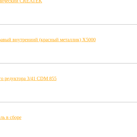
влический CREATEK
равый внутрениий (красный металлик) Х5000
го редуктора 3/41 CDM 855
ль в сборе