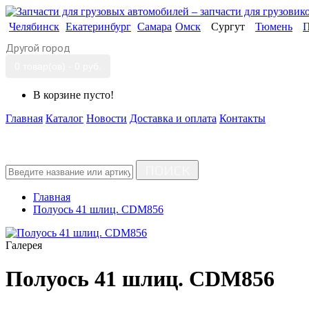
Челябинск
Екатеринбург
Самара
Омск
Сургут
Тюмень
П
Другой город
0 товар(ов) - 0 руб.
В корзине пусто!
Главная
Каталог
Новости
Доставка и оплата
Контакты
ПОИСК
Главная
Полуось 41 шлиц. CDM856
Галерея
Полуось 41 шлиц. CDM856