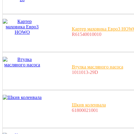
Картер маховика Eвро3 HO
R61540010010
Втулка масляного насоса
1011013-29D
Шкив коленвала
61800021001