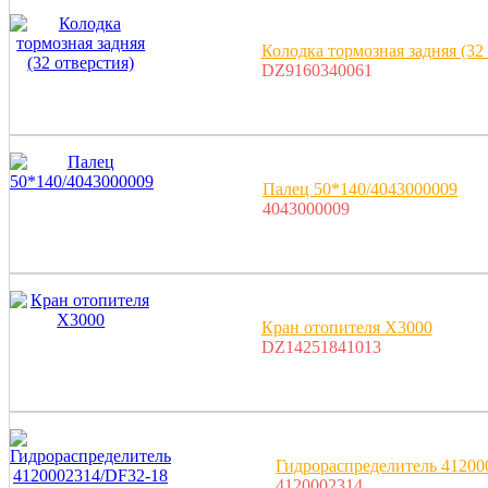
Колодка тормозная задняя (32
DZ9160340061
Палец 50*140/4043000009
4043000009
Кран отопителя X3000
DZ14251841013
Гидрораспределитель 41200
4120002314