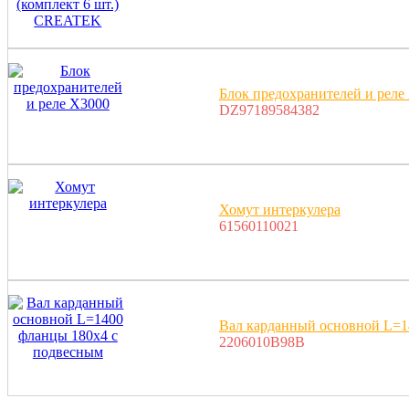
Блок предохранителей и реле
DZ97189584382
Хомут интеркулера
61560110021
Вал карданный основной L=1
2206010B98B