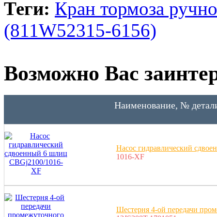
Теги:
Кран тормоза руч
(811W52315-6156)
Возможно Вас заинтер
Наименование, № детал
Насос гидравлический сдвое
1016-XF
Шестерня 4-ой передачи пр