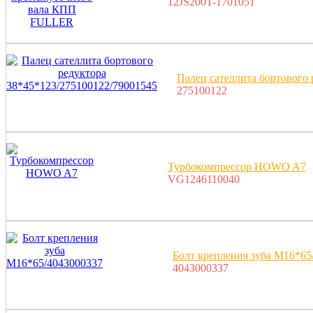
12JS200T-1701051
Палец сателлита бортового
275100122
Турбокомпрессор HOWO A7
VG1246110040
Болт крепления зуба M16*65
4043000337