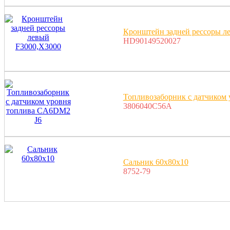
Кронштейн задней рессоры л
HD90149520027
Топливозаборник с датчиком
3806040C56A
Сальник 60x80x10
8752-79