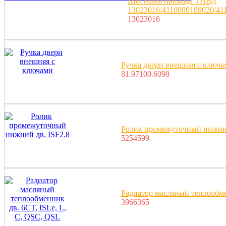
Шестерня привода ТНВД
13023016/4110000189020/4
13023016
Ручка двери внешняя с ключа
81.97100.6098
Ролик промежуточный нижний
5254599
Радиатор масляный теплообме
3966365