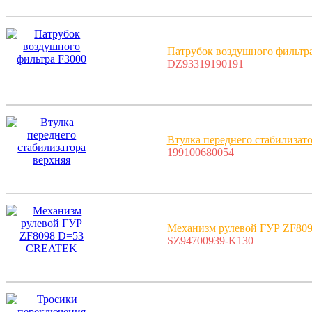
Патрубок воздушного фильтр
DZ93319190191
Втулка переднего стабилизато
199100680054
Механизм рулевой ГУР ZF8
SZ94700939-K130