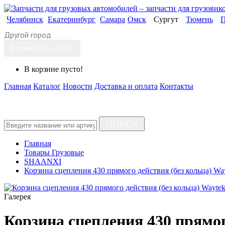
Челябинск
Екатеринбург
Самара
Омск
Сургут
Тюмень
П
Другой город
0 товар(ов) - 0 руб.
В корзине пусто!
Главная
Каталог
Новости
Доставка и оплата
Контакты
ПОИСК
Главная
Товары Грузовые
SHAANXI
Корзина сцепления 430 прямого действия (без кольца) Wa
Галерея
Корзина сцепления 430 прямо