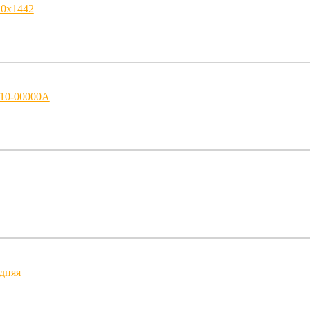
10x1442
10-00000A
дняя