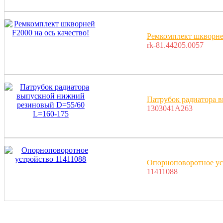
Ремкомплект шкворней
rk-81.44205.0057
Патрубок радиатора 
1303041A263
Опорноповоротное ус
11411088