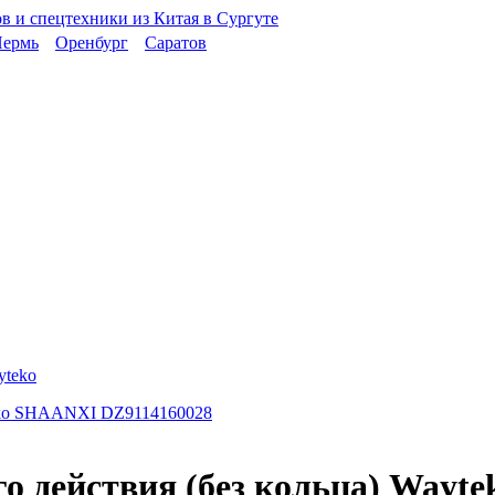
ермь
Оренбург
Саратов
yteko
го действия (без кольца) Way