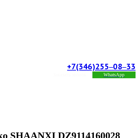
+7(346)255‒08‒33
Заказать звонок
WhatsApp
teko SHAANXI DZ9114160028