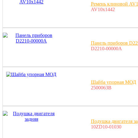
Ремень клиновой AV
AV10x1442
Панель приборов D22
D2210-00000A
Шайба упорная МОД
2500063В
Подушка двигателя за
10ZD10-01030