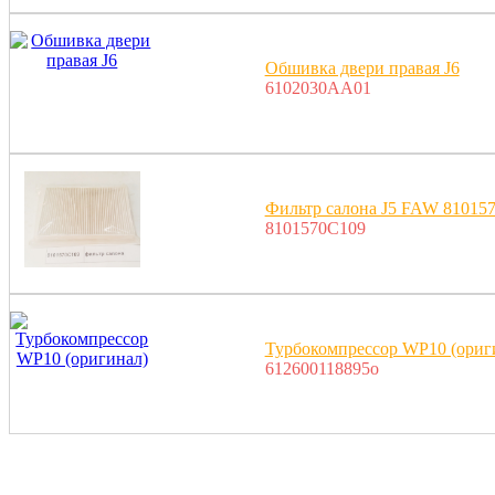
Обшивка двери правая J6
6102030AA01
Фильтр салона J5 FAW 81015
8101570C109
Турбокомпрессор WP10 (ориг
612600118895o