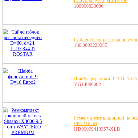
Сапун редуктора STEYR
199000330006
Сайлентблок рессоры передн
180.0003223285
Шайба форсунки d=9 D=18 Е
VG14080082
Ремкомплект шкворней на ос
PREMIUM
HD90009410357-XLB