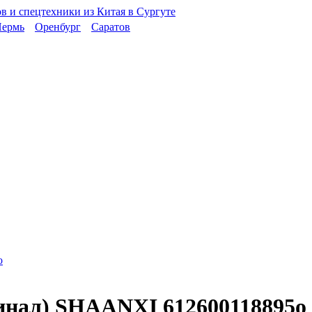
ермь
Оренбург
Саратов
инал) SHAANXI 612600118895o