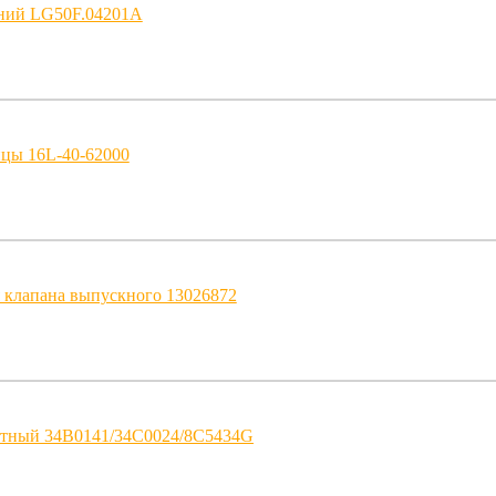
ний LG50F.04201A
ицы 16L-40-62000
 клапана выпускного 13026872
итный 34B0141/34C0024/8C5434G