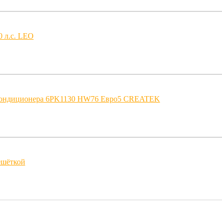
 л.с. LEO
 кондиционера 6PK1130 HW76 Евро5 CREATEK
ешёткой