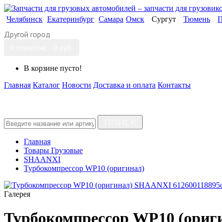
Челябинск
Екатеринбург
Самара
Омск
Сургут
Тюмень
П
Другой город
0 товар(ов) - 0 руб.
В корзине пусто!
Главная
Каталог
Новости
Доставка и оплата
Контакты
ПОИСК
Главная
Товары Грузовые
SHAANXI
Турбокомпрессор WP10 (оригинал)
Галерея
Турбокомпрессор WP10 (ориг