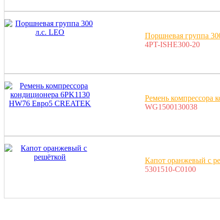
Поршневая группа 300
4PT-ISHE300-20
Ремень компрессора
WG1500130038
Капот оранжевый с р
5301510-C0100