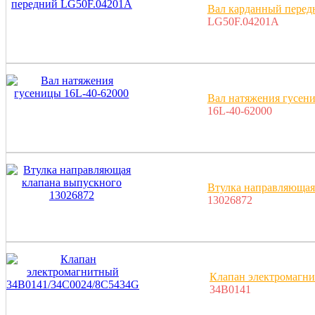
Вал карданный перед
LG50F.04201A
Вал натяжения гусен
16L-40-62000
Втулка направляющая
13026872
Клапан электромагн
34B0141